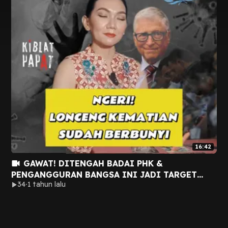
16:42
GAWAT! DITENGAH BADAI PHK &
PENGANGGURAN BANGSA INI JADI TARGET
34
1 tahun lalu
KELINCI PERCOBAAN WABAH VIRUS