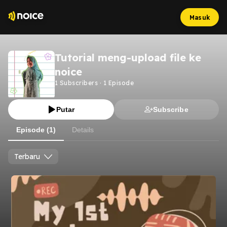
Masuk
Tutorial meng-upload file ke
noice
1
Subscribers
·
1
Episode
Putar
Subscribe
Episode (1)
Details
Terbaru