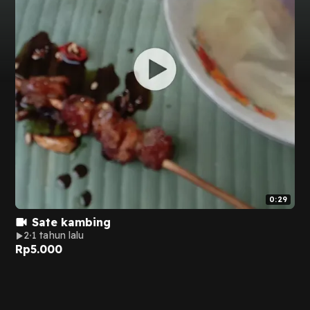
0:29
Sate kambing
2
1 tahun lalu
Rp
5.000