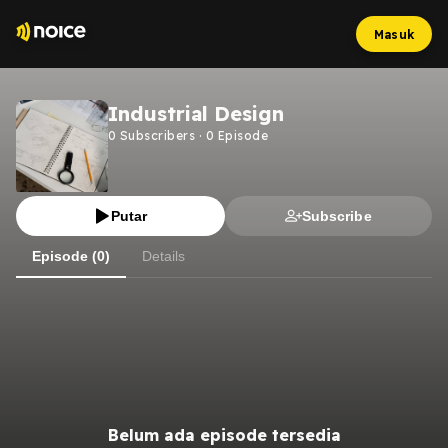
Masuk
Industrial Design
0
Subscribers
·
0
Episode
Putar
Subscribe
Episode (0)
Details
Belum ada episode tersedia