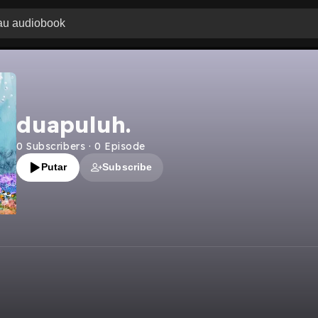
duapuluh.
0
Subscribers
·
0
Episode
Putar
Subscribe