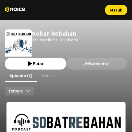
Masuk
Sobat Rebahan
2
Subscribers
·
1
Episode
Putar
Subscribe
Episode (1)
Details
Terbaru