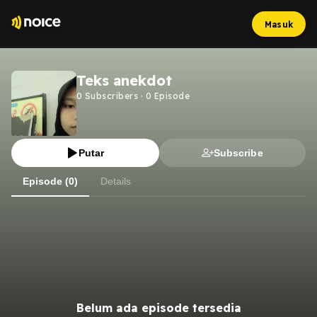
Masuk
Teks anekdot
0
Subscribers
·
0
Episode
Putar
Subscribe
Episode (0)
Details
Belum ada episode tersedia