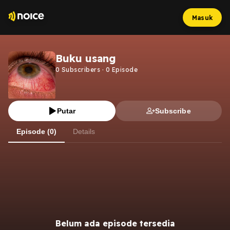
Masuk
Buku usang
0
Subscribers
·
0
Episode
Putar
Subscribe
Episode (0)
Details
Belum ada episode tersedia