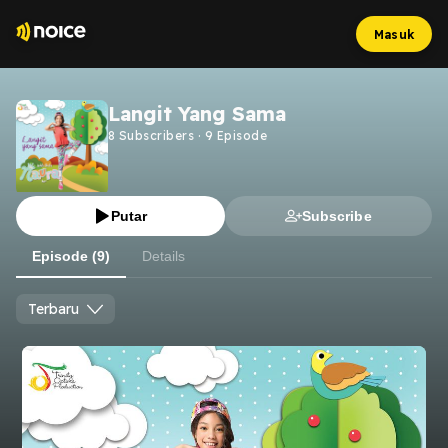
Masuk
Langit Yang Sama
8
Subscribers
·
9
Episode
Putar
Subscribe
Episode (9)
Details
Terbaru