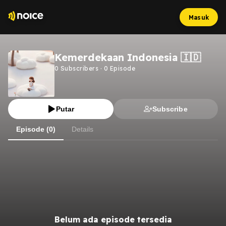
Masuk
Kemerdekaan Indonesia 🇮🇩
0
Subscribers
·
0
Episode
Putar
Subscribe
Episode (0)
Details
Belum ada episode tersedia