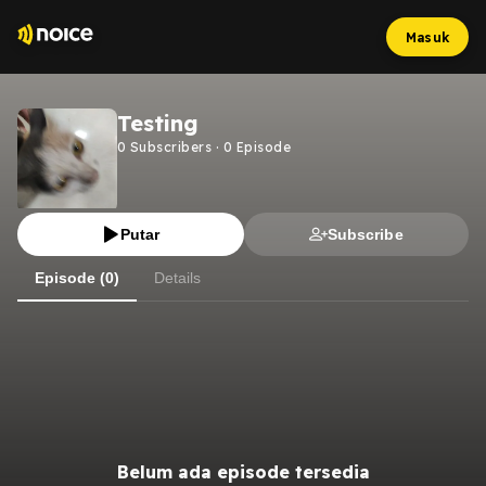
Masuk
Testing
0
Subscribers
·
0
Episode
Putar
Subscribe
Episode (0)
Details
Belum ada episode tersedia