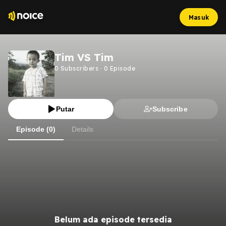
Masuk
Tim VS Tim
0
Subscribers
·
0
Episode
Putar
Subscribe
Episode (0)
Details
Belum ada episode tersedia