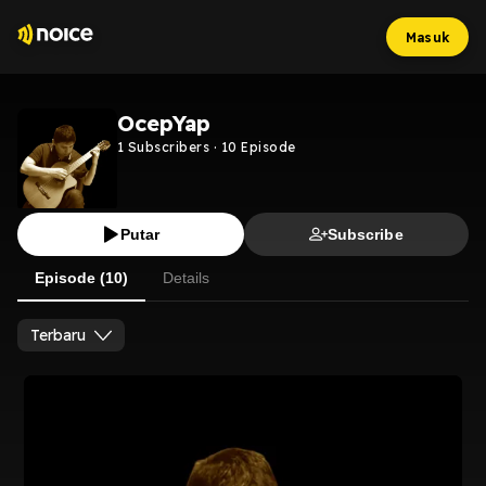
Masuk
OcepYap
1
Subscribers
·
10
Episode
Putar
Subscribe
Episode (10)
Details
Terbaru