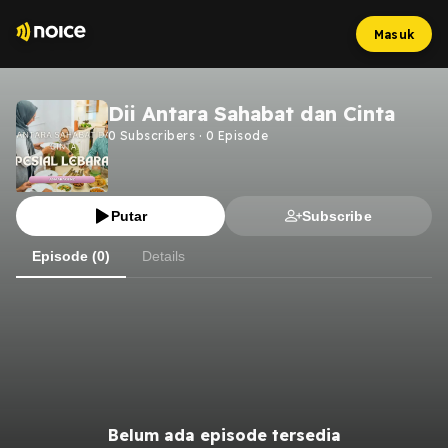
Masuk
Dii Antara Sahabat dan Cinta
0
Subscribers
·
0
Episode
Putar
Subscribe
Episode (0)
Details
Belum ada episode tersedia