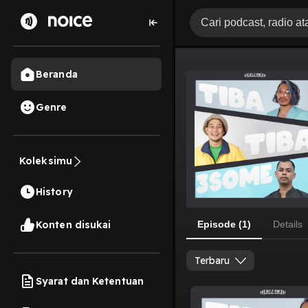
Beranda
Genre
Koleksimu
History
Konten disukai
Episode (1)
Details
Terbaru
Syarat dan Ketentuan