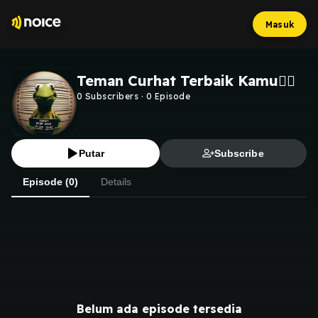
Masuk
Teman Curhat Terbaik Kamu✌🏻
0
Subscribers
·
0
Episode
Putar
Subscribe
Episode (0)
Details
Belum ada episode tersedia