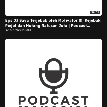
38:08
Eps.03 Saya Terjebak oleh Motivator !!!, Kejebak
Pinjol dan Hutang Ratusan Juta | Podcast
16
3 tahun lalu
Mahasisi