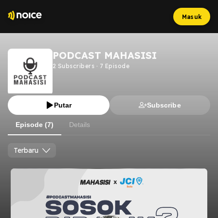
Masuk
PODCAST MAHASISI
2
Subscribers
·
7
Episode
Putar
Subscribe
Episode (7)
Details
Terbaru