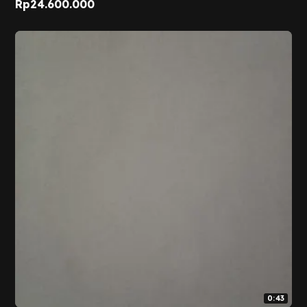
Rp
24.600.000
0:43