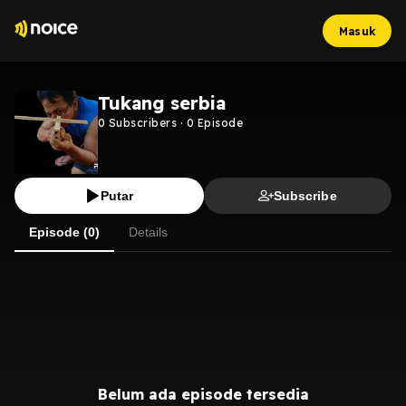
Masuk
Tukang serbia
0
Subscribers
·
0
Episode
Putar
Subscribe
Episode (0)
Details
Belum ada episode tersedia