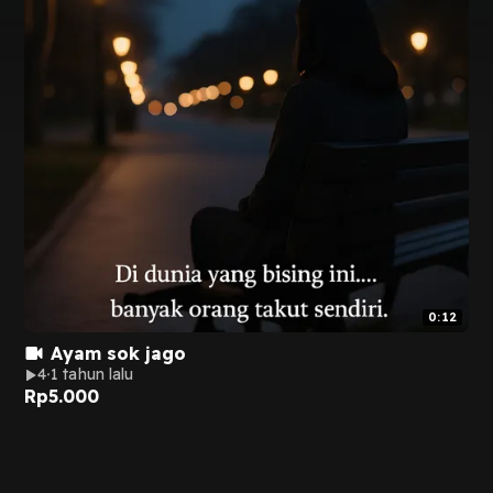
0:12
Ayam sok jago
4
1 tahun lalu
Rp
5.000