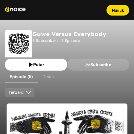
Masuk
Guwe Versus Everybody
6
Subscribers
·
5
Episode
Putar
Subscribe
Episode (5)
Details
Terbaru