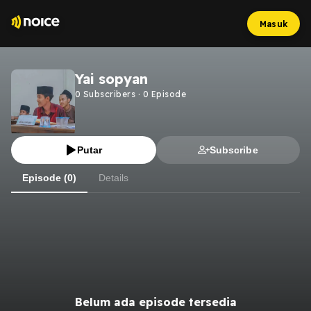
Masuk
Yai sopyan
0
Subscribers
·
0
Episode
Putar
Subscribe
Episode (0)
Details
Belum ada episode tersedia