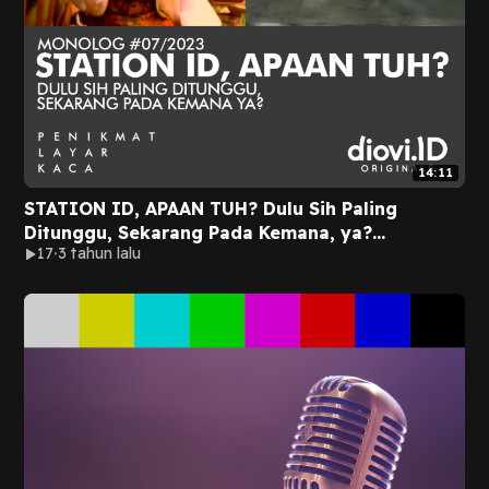
14:11
STATION ID, APAAN TUH? Dulu Sih Paling
Ditunggu, Sekarang Pada Kemana, ya?
17
3 tahun lalu
#MonologPLK 07/2023