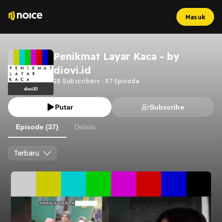
Masuk
Penikmat Layar Kaca - by
diovi.id
28
Subscribers
·
37
Episode
Putar
Subscribe
Episode (37)
Details
Terbaru