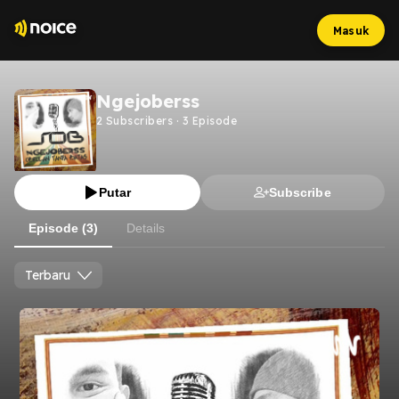
Masuk
Ngejoberss
2
Subscribers
·
3
Episode
Putar
Subscribe
Episode (3)
Details
Terbaru