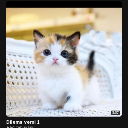
3:37
Dilema versi 1
6
1 tahun lalu