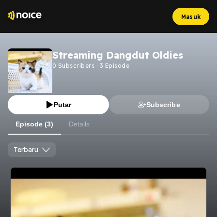
Masuk
Streaming Dangdut Oldies
0
Subscribers
·
3
Episode
Putar
Subscribe
Episode (3)
Details
Terbaru