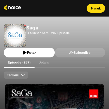
Masuk
Saga
11
Subscribers
·
287
Episode
Putar
Subscribe
Episode (287)
Details
Terbaru