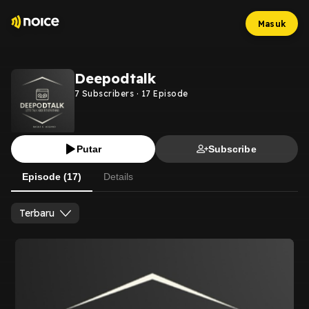
Masuk
Deepodtalk
7
Subscribers
·
17
Episode
Putar
Subscribe
Episode (17)
Details
Terbaru