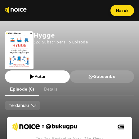
Masuk
Hygge
526
Subscribers
·
6
Episode
Putar
Subscribe
Episode (6)
Details
Terdahulu