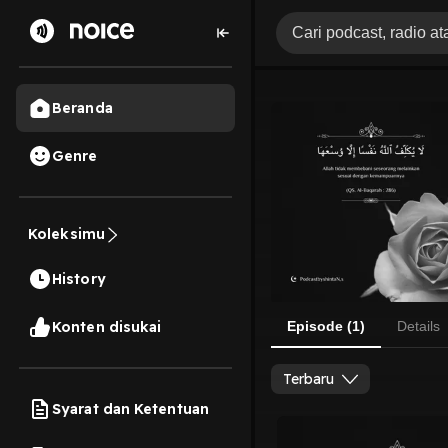
Beranda
Genre
Koleksimu
History
Konten disukai
Episode (1)
Details
Terbaru
Syarat dan Ketentuan