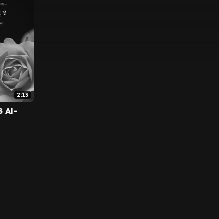
2:13
S Al-