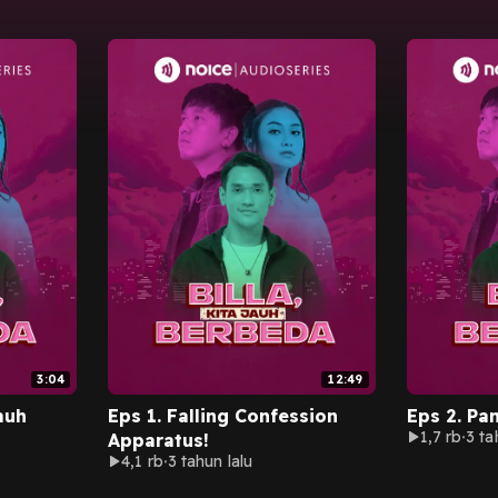
3:04
12:49
Jauh
Eps 1. Falling Confession
Eps 2. Pa
1,7 rb
3 ta
Apparatus!
4,1 rb
3 tahun lalu