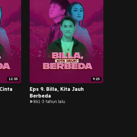
12:35
9:25
 Cinta
Eps 9. Billa, Kita Jauh
Berbeda
861
3 tahun lalu