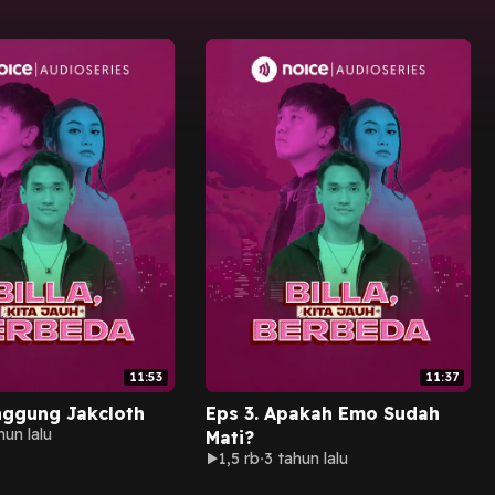
11:53
11:37
nggung Jakcloth
Eps 3. Apakah Emo Sudah
hun lalu
Mati?
1,5 rb
3 tahun lalu