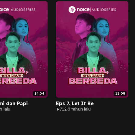
14:04
11:08
mi dan Papi
Eps 7. Let It Be
n lalu
712
3 tahun lalu