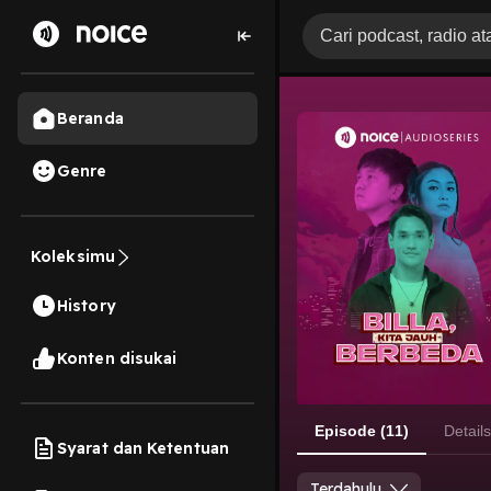
Beranda
Genre
Koleksimu
History
Konten disukai
Episode (11)
Details
Syarat dan Ketentuan
Terdahulu