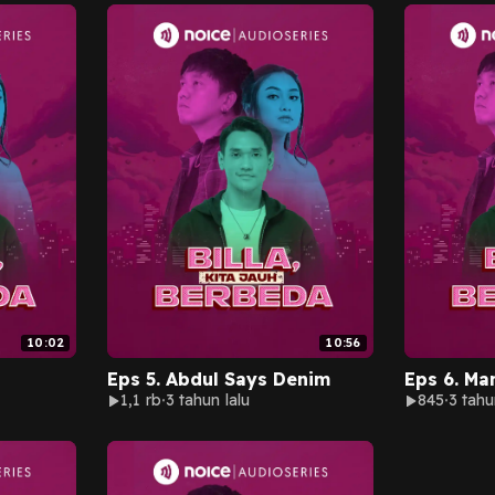
10:02
10:56
Eps 5. Abdul Says Denim
Eps 6. Ma
1,1 rb
3 tahun lalu
845
3 tahu