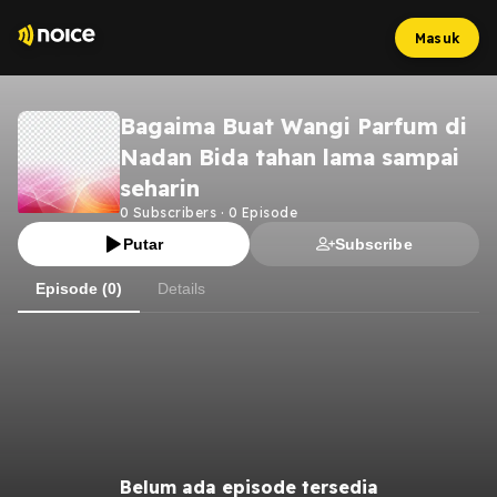
Masuk
Bagaima Buat Wangi Parfum di
Nadan Bida tahan lama sampai
seharin
0
Subscribers
·
0
Episode
Putar
Subscribe
Episode (0)
Details
Belum ada episode tersedia