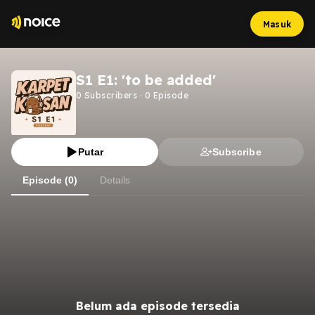
Masuk
S1 E1: 'to be added'
0
Subscribers
·
0
Episode
Putar
Subscribe
Episode (0)
Details
Belum ada episode tersedia