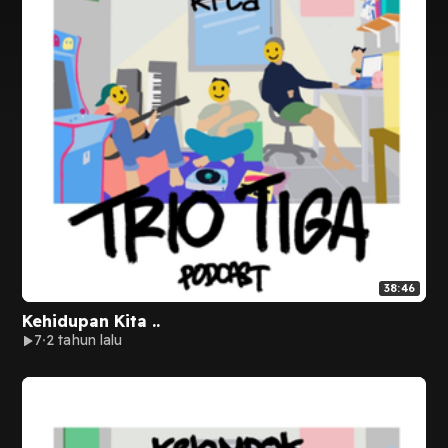
38:46
Kehidupan Kita ..
7
2 tahun lalu