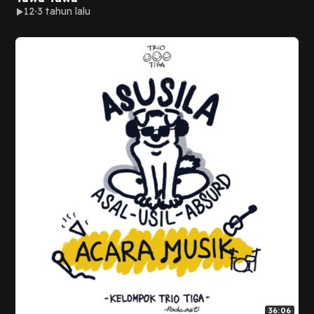
12
3 tahun lalu
36:06