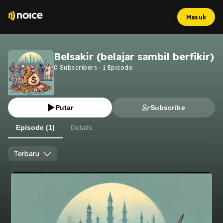
Masuk
Belsakir (belajar sambil berfikir)
0
Subscribers
·
1
Episode
Putar
Subscribe
Episode (1)
Details
Terbaru