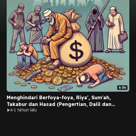
6:36
Menghindari Berfoya-foya, Riya', Sum'ah,
Takabur dan Hasad (Pengertian, Dalil dan
6
1 tahun lalu
Contohnya)