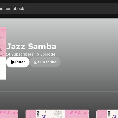
Jazz Samba
14
Subscribers
·
5
Episode
Putar
Subscribe