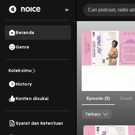
Beranda
Genre
Koleksimu
History
Konten disukai
Episode (5)
Details
Terbaru
Syarat dan Ketentuan