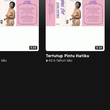
3:23
3:13
Tertutup Pintu Hatiku
 lalu
42
6 tahun lalu