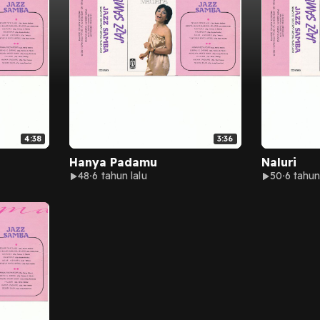
4:38
3:36
Hanya Padamu
Naluri
48
6 tahun lalu
50
6 tahun