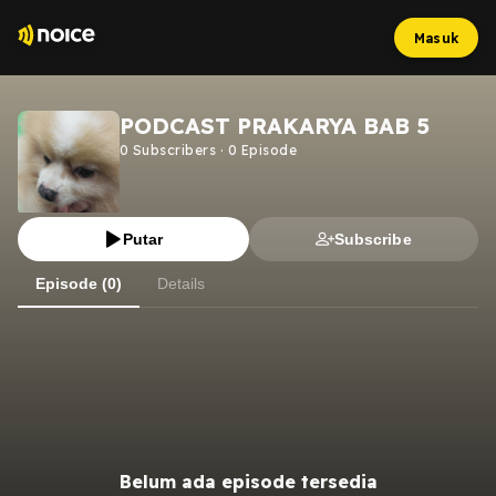
Masuk
PODCAST PRAKARYA BAB 5
0
Subscribers
·
0
Episode
Putar
Subscribe
Episode (0)
Details
Belum ada episode tersedia