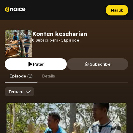
Masuk
Konten keseharian
0
Subscribers
·
1
Episode
Putar
Subscribe
Episode (1)
Details
Terbaru