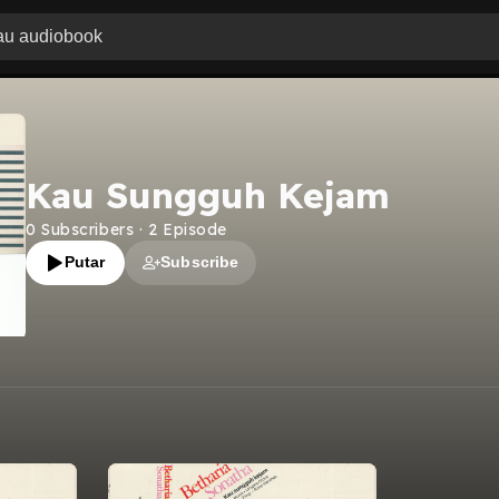
Kau Sungguh Kejam
0
Subscribers
·
2
Episode
Putar
Subscribe