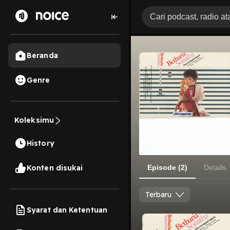
Beranda
Genre
Koleksimu
History
Konten disukai
Episode (2)
Details
Terbaru
Syarat dan Ketentuan