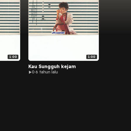
1:00
1:00
Kau Sungguh kejam
0
6 tahun lalu