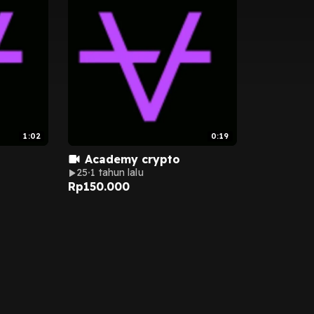
1:02
0:19
Academy crypto
25
1 tahun lalu
Rp
150.000