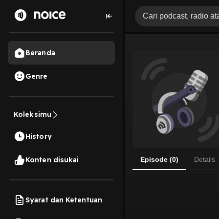
Beranda
Genre
Koleksimu
History
Konten disukai
Episode (0)
Details
Syarat dan Ketentuan