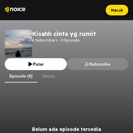
Masuk
Kisahh cinta yg rumit
4
Subscribers
·
0
Episode
Putar
Subscribe
Episode (0)
Details
Belum ada episode tersedia