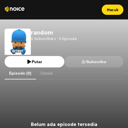
Masuk
random
0
Subscribers
·
0
Episode
Putar
Subscribe
Episode (0)
Details
Belum ada episode tersedia