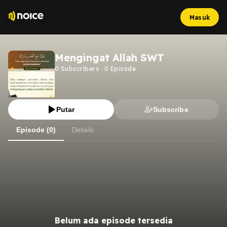
Masuk
Mengingat Allah SWT
0
Subscribers
·
0
Episode
Putar
Subscribe
Episode (0)
Details
Belum ada episode tersedia