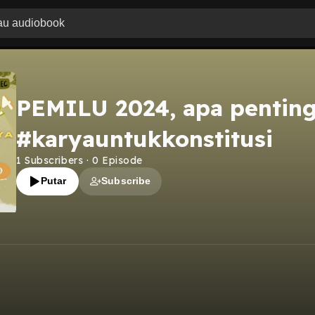
PEMILU 2024, apa pentin
#karyauntukkonstitusi
1
Subscribers
·
0
Episode
Putar
Subscribe