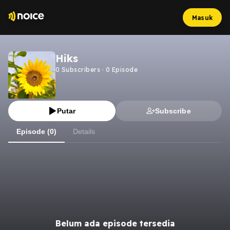
Masuk
Hiks
0
Subscribers
·
0
Episode
Putar
Subscribe
Episode (0)
Details
Belum ada episode tersedia