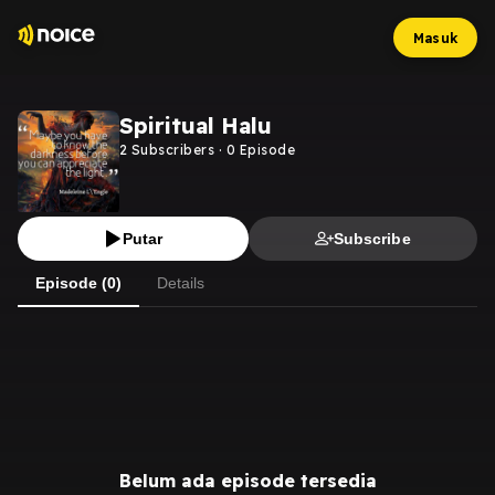
Masuk
Spiritual Halu
2
Subscribers
·
0
Episode
Putar
Subscribe
Episode (0)
Details
Belum ada episode tersedia