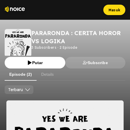
Masuk
PARARONDA : CERITA HOROR
VS LOGIKA
3
Subscribers
·
2
Episode
Putar
Subscribe
Episode (2)
Details
Terbaru