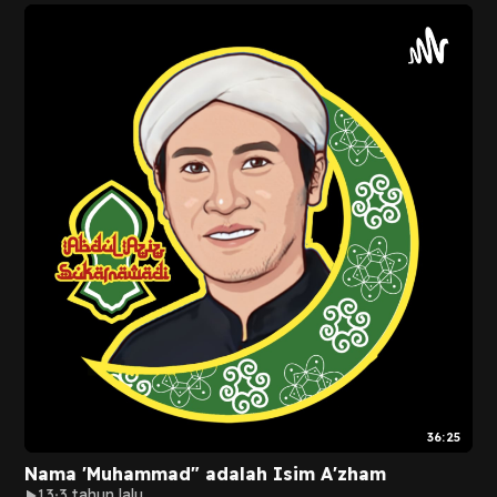
36:25
Nama 'Muhammad" adalah Isim A'zham
13
3 tahun lalu