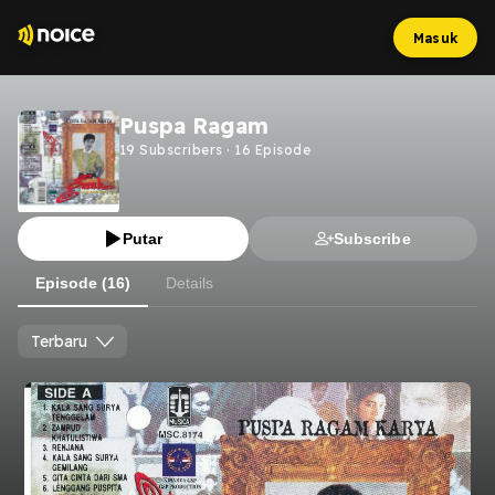
Masuk
Puspa Ragam
19
Subscribers
·
16
Episode
Putar
Subscribe
Episode (16)
Details
Terbaru