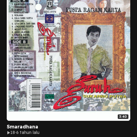
3:40
Smaradhana
18
6 tahun lalu