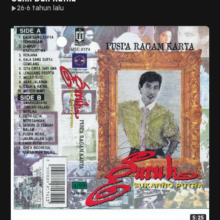
26
6 tahun lalu
5:25