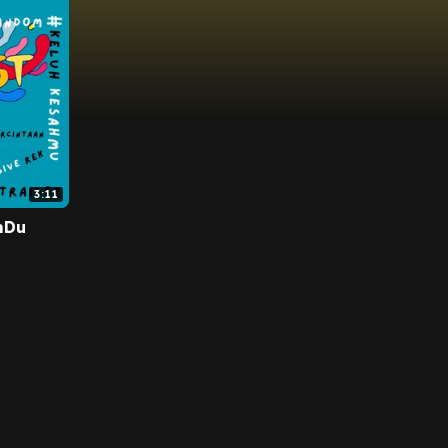
3:11
aDu